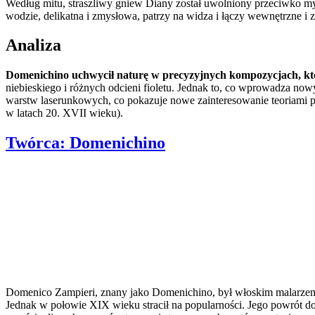
Według mitu, straszliwy gniew Diany został uwolniony przeciwko myś
wodzie, delikatna i zmysłowa, patrzy na widza i łączy wewnętrzne i z
Analiza
Domenichino uchwycił naturę w precyzyjnych kompozycjach, kt
niebieskiego i różnych odcieni fioletu. Jednak to, co wprowadza no
warstw laserunkowych, co pokazuje nowe zainteresowanie teoriami 
w latach 20. XVII wieku).
Twórca:
Domenichino
Domenico Zampieri, znany jako Domenichino, był włoskim malarzem 
Jednak w połowie XIX wieku stracił na popularności. Jego powrót d