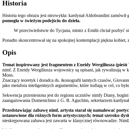
Historia
Historia tego obrazu jest niezwykła: kardynał Aldobrandini zamówił
pomogła w świeżym podejściu do dzieła.
W przeciwieństwie do Tycjana, mistrz z Emilii chciał pozbyć si
Ponadto skoncentrował się na spokojnej kontemplacji piękna kobiet, z
Opis
Temat inspirowany jest fragmentem z Eneidy Wergiliusza (pieśń 
nimf. Z Eneidy Wergiliusza wojownicy są opisani, jak rywalizują w ko
Mons.
Znaczący teoretyk i doradca ds. ikonografii tamtych czasów, Giovan
jako metafora inteligentnych argumentów, które trafiają w cel, co b
Sekwencja przeniesiona jest do regionu uczniów nimfy Diany, bogini ł
zaangażowania Domenichino z G. B. Aguchim, sekretarzem kardynała 
Przedstawiając zabawę nimf, artysta starał się namalować poetyc
ustanowione dla różnych form artystycznych; temat szeroko dy
nieskrępowana zabawa jest zawarta w klasycznej równowadze. Nimfa 