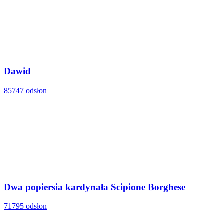
Dawid
85747 odsłon
Dwa popiersia kardynała Scipione Borghese
71795 odsłon