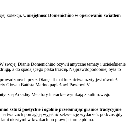
jej kolekcji.
Umiejętność Domenichino w operowaniu światłem
W swojej Dianie Domenichino ożywił antyczne tematy i ucieleśnienie
 drugą, a do spadającego ptaka trzecią. Najprawdopodobniej była to
 prowadzonych przez Dianę. Temat łucznictwa użyty jest również
poety Giovan Battista Marino papieżowi Pawłowi V.
mityczną Arkadię. Metafory literackie wynikają z kulturowego
nad sztuki poetyckie i ogólnie przełamując granice tradycyjnie
) na twarzach pomagają wyjaśnić sekwencję wydarzeń, podczas gdy
iami ukrytymi w krzakach po prawej stronie płótna.