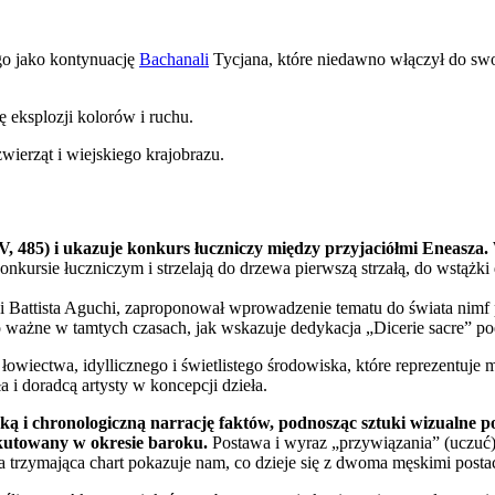
 go jako kontynuację
Bachanali
Tycjana, które niedawno włączył do swo
ę eksplozji kolorów i ruchu.
wierząt i wiejskiego krajobrazu.
V, 485) i ukazuje konkurs łuczniczy między przyjaciółmi Eneasza.
nkursie łuczniczym i strzelają do drzewa pierwszą strzałą, do wstążki
ni Battista Aguchi, zaproponował wprowadzenie tematu do świata nimf
yło ważne w tamtych czasach, jak wskazuje dedykacja „Dicerie sacre” 
owiectwa, idyllicznego i świetlistego środowiska, które reprezentuje 
i doradcą artysty w koncepcji dzieła.
ką i chronologiczną narrację faktów, podnosząc sztuki wizualne po
skutowany w okresie baroku.
Postawa i wyraz „przywiązania” (uczuć
trzymająca chart pokazuje nam, co dzieje się z dwoma męskimi postac