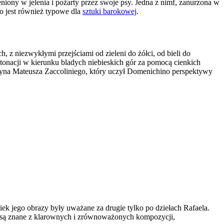
iony w jelenia i pożarty przez swoje psy. Jedna z nimf, zanurzona w
co jest również typowe dla
sztuki barokowej
.
 z niezwykłymi przejściami od zieleni do żółci, od bieli do
tonacji w kierunku bladych niebieskich gór za pomocą cienkich
tyna Mateusza Zaccoliniego, który uczył Domenichino perspektywy
 jego obrazy były uważane za drugie tylko po dziełach Rafaela.
ła są znane z klarownych i zrównoważonych kompozycji,