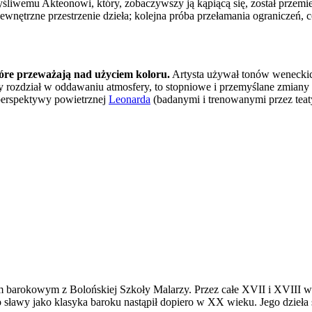
liwemu Akteonowi, który, zobaczywszy ją kąpiącą się, został przemien
ewnętrzne przestrzenie dzieła; kolejna próba przełamania ograniczeń, 
óre przeważają nad użyciem koloru.
Artysta używał tonów weneckich,
wy rozdział w oddawaniu atmosfery, to stopniowe i przemyślane zmiany 
perspektywy powietrznej
Leonarda
(badanymi i trenowanymi przez tea
barokowym z Bolońskiej Szkoły Malarzy. Przez całe XVII i XVIII wiek
o sławy jako klasyka baroku nastąpił dopiero w XX wieku. Jego dzie