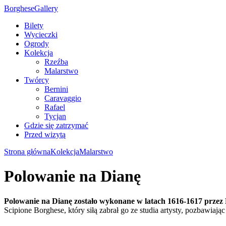
Borghese
Gallery
Bilety
Wycieczki
Ogrody
Kolekcja
Rzeźba
Malarstwo
Twórcy
Bernini
Caravaggio
Rafael
Tycjan
Gdzie się zatrzymać
Przed wizytą
Strona główna
Kolekcja
Malarstwo
Polowanie na Dianę
Polowanie na Dianę zostało wykonane w latach 1616-1617 przez
Scipione Borghese, który siłą zabrał go ze studia artysty, pozbawia