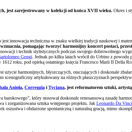
h, jest zarejestrowany w kolekcji od końca XVII wieku.
Okres i st
o jest innowacja techniczna w znaku wielkiej tradycji naukowej i ma
wzmacnia, pomagając tworzyć harmonijny koncert postaci, przestrz
nnowacji i technik stylistycznych podczas swojego dobrowolnego wyg
artolomeo Gengi
. Jednak po kilku latach wrócił do Urbino z powo
 1612 roku, pod opieką ostatniego księcia Francesco Marii II Della Ro
st użycie harmonijnych, błyszczących, otaczających i doskonale zbal
stem scenograficzny artykułowany na różnych płaszczyznach perspektyw
hała Anioła
,
Correggia
i
Tycjana
, jest reformatorem sztuki, arty
wa barokowego”, który stosował doskonale renesansową zasadę harmoni
owa i zorganizowana sztuka wstępnego projektu. Jak
Leonardo Da Vinc
k oszustwa i obdarzone spontaniczną i naturalną gracją, mimo skom