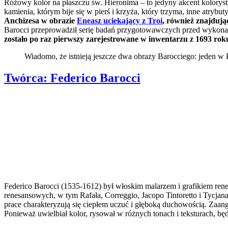
Różowy kolor na płaszczu św. Hieronima – to jedyny akcent kolorystyc
kamienia, którym bije się w pierś i krzyża, który trzyma, inne atrybu
Anchizesa w obrazie
Eneasz uciekający z Troi
, również znajdując
Barocci przeprowadził serię badań przygotowawczych przed wykona
zostało po raz pierwszy zarejestrowane w inwentarzu z 1693 rok
Wiadomo, że istnieją jeszcze dwa obrazy Barocciego: jeden w 
Twórca:
Federico Barocci
Federico Barocci (1535-1612) był włoskim malarzem i grafikiem ren
renesansowych, w tym Rafała, Correggio, Jacopo Tintoretto i Tycjana
prace charakteryzują się ciepłem uczuć i głęboką duchowością. Zaa
Ponieważ uwielbiał kolor, rysował w różnych tonach i teksturach, b