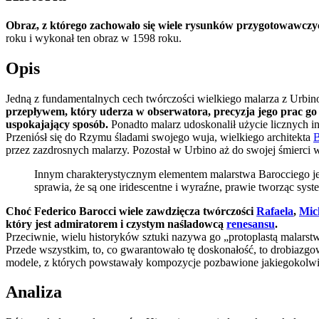
Obraz, z którego zachowało się wiele rysunków przygotowawczyc
roku i wykonał ten obraz w 1598 roku.
Opis
Jedną z fundamentalnych cech twórczości wielkiego malarza z Urbin
przepływem, który uderza w obserwatora, precyzja jego prac go 
uspokajający sposób.
Ponadto malarz udoskonalił użycie licznych i
Przeniósł się do Rzymu śladami swojego wuja, wielkiego architekta
B
przez zazdrosnych malarzy. Pozostał w Urbino aż do swojej śmierci w
Innym charakterystycznym elementem malarstwa Barocciego je
sprawia, że są one iridescentne i wyraźne, prawie tworząc sy
Choć Federico Barocci wiele zawdzięcza twórczości
Rafaela
,
Mic
który jest admiratorem i czystym naśladowcą
renesansu
.
Przeciwnie, wielu historyków sztuki nazywa go „protoplastą malarst
Przede wszystkim, to, co gwarantowało tę doskonałość, to drobiazg
modele, z których powstawały kompozycje pozbawione jakiegokolwie
Analiza