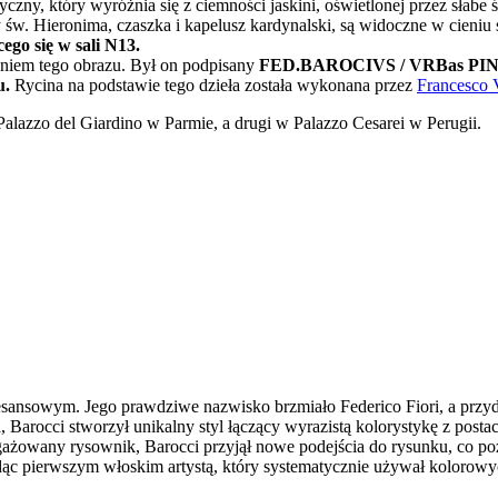
zny, który wyróżnia się z ciemności jaskini, oświetlonej przez słabe 
ty św. Hieronima, czaszka i kapelusz kardynalski, są widoczne w cieniu 
ego się w sali N13.
niem tego obrazu. Był on podpisany
FED.BAROCIVS / VRBas PING.at
u.
Rycina na podstawie tego dzieła została wykonana przez
Francesco 
Palazzo del Giardino w Parmie, a drugi w Palazzo Cesarei w Perugii.
esansowym. Jego prawdziwe nazwisko brzmiało Federico Fiori, a przy
, Barocci stworzył unikalny styl łączący wyrazistą kolorystykę z pos
ngażowany rysownik, Barocci przyjął nowe podejścia do rysunku, co p
ędąc pierwszym włoskim artystą, który systematycznie używał kolorow