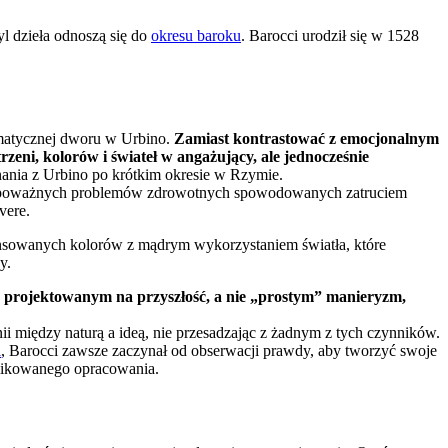
yl dzieła odnoszą się do
okresu baroku
. Barocci urodził się w 1528
tematycznej dworu w Urbino.
Zamiast kontrastować z emocjonalnym
eni, kolorów i świateł w angażujący, ale jednocześnie
nania z Urbino po krótkim okresie w Rzymie.
du poważnych problemów zdrowotnych spowodowanych zatruciem
vere.
ansowanych kolorów z mądrym wykorzystaniem światła, które
y.
stą projektowanym na przyszłość, a nie „prostym” manieryzm,
i między naturą a ideą, nie przesadzając z żadnym z tych czynników.
i
, Barocci zawsze zaczynał od obserwacji prawdy, aby tworzyć swoje
plikowanego opracowania.