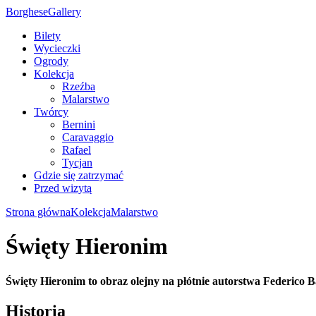
Borghese
Gallery
Bilety
Wycieczki
Ogrody
Kolekcja
Rzeźba
Malarstwo
Twórcy
Bernini
Caravaggio
Rafael
Tycjan
Gdzie się zatrzymać
Przed wizytą
Strona główna
Kolekcja
Malarstwo
Święty Hieronim
Święty Hieronim to obraz olejny na płótnie autorstwa Federico B
Historia