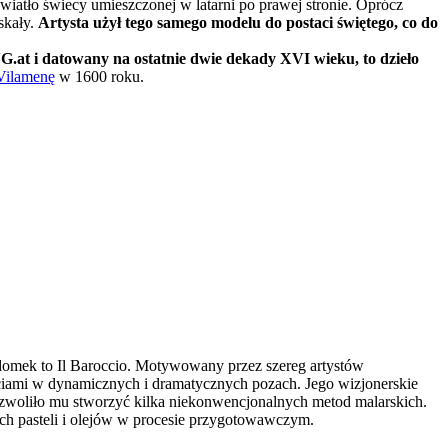
światło świecy umieszczonej w latarni po prawej stronie. Oprócz
skały.
Artysta użył tego samego modelu do postaci świętego, co do
 i datowany na ostatnie dwie dekady XVI wieku, to dzieło
Vilamenę
w 1600 roku.
domek to Il Baroccio. Motywowany przez szereg artystów
taciami w dynamicznych i dramatycznych pozach. Jego wizjonerskie
ozwoliło mu stworzyć kilka niekonwencjonalnych metod malarskich.
ych pasteli i olejów w procesie przygotowawczym.