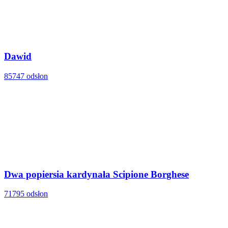
Dawid
85747 odsłon
Dwa popiersia kardynała Scipione Borghese
71795 odsłon