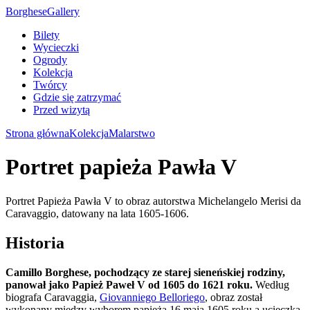
Borghese
Gallery
Bilety
Wycieczki
Ogrody
Kolekcja
Twórcy
Gdzie się zatrzymać
Przed wizytą
Strona główna
Kolekcja
Malarstwo
Portret papieża Pawła V
Portret Papieża Pawła V to obraz autorstwa Michelangelo Merisi da
Caravaggio, datowany na lata 1605-1606.
Historia
Camillo Borghese, pochodzący ze starej sieneńskiej rodziny,
panował jako Papież Paweł V od 1605 do 1621 roku.
Według
biografa Caravaggia,
Giovanniego Belloriego
, obraz został
wykonany między wyborem papieża 16 maja 1605 roku a ucieczką