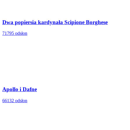
Dwa popiersia kardynała Scipione Borghese
71795 odsłon
Apollo i Dafne
66132 odsłon