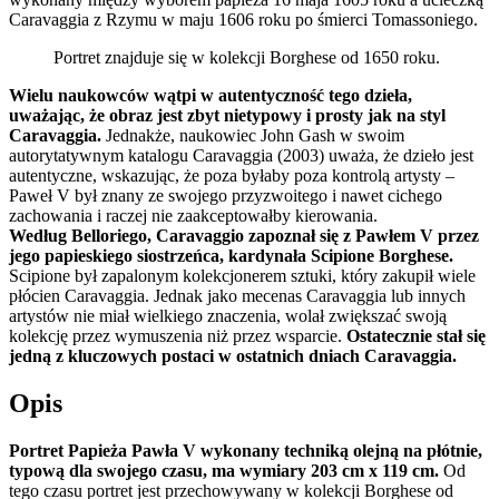
Caravaggia z Rzymu w maju 1606 roku po śmierci Tomassoniego.
Portret znajduje się w kolekcji Borghese od 1650 roku.
Wielu naukowców wątpi w autentyczność tego dzieła,
uważając, że obraz jest zbyt nietypowy i prosty jak na styl
Caravaggia.
Jednakże, naukowiec John Gash w swoim
autorytatywnym katalogu Caravaggia (2003) uważa, że dzieło jest
autentyczne, wskazując, że poza byłaby poza kontrolą artysty –
Paweł V był znany ze swojego przyzwoitego i nawet cichego
zachowania i raczej nie zaakceptowałby kierowania.
Według Belloriego, Caravaggio zapoznał się z Pawłem V przez
jego papieskiego siostrzeńca, kardynała Scipione Borghese.
Scipione był zapalonym kolekcjonerem sztuki, który zakupił wiele
płócien Caravaggia. Jednak jako mecenas Caravaggia lub innych
artystów nie miał wielkiego znaczenia, wolał zwiększać swoją
kolekcję przez wymuszenia niż przez wsparcie.
Ostatecznie stał się
jedną z kluczowych postaci w ostatnich dniach Caravaggia.
Opis
Portret Papieża Pawła V wykonany techniką olejną na płótnie,
typową dla swojego czasu, ma wymiary 203 cm x 119 cm.
Od
tego czasu portret jest przechowywany w kolekcji Borghese od