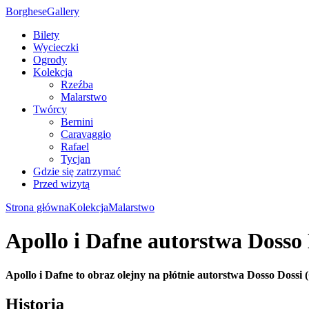
Borghese
Gallery
Bilety
Wycieczki
Ogrody
Kolekcja
Rzeźba
Malarstwo
Twórcy
Bernini
Caravaggio
Rafael
Tycjan
Gdzie się zatrzymać
Przed wizytą
Strona główna
Kolekcja
Malarstwo
Apollo i Dafne autorstwa Dosso 
Apollo i Dafne to obraz olejny na płótnie autorstwa Dosso Dossi 
Historia