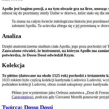
Apollo jest bogiem poezji, a na tym obrazie gra na lirze, unosząc 
odnosi się do przemiany nimfy Dafne w drzewo, które stało się dla ni
Ta znana na całym świecie mitologiczna historia jest przedstaw
zalotami Apolla. Ta ucieczka zbiega się z jej przemianą w drz
Analiza
Dzięki anatomicznemu studium ciała Apolla, jego poza pochodzi od 
Zauważono również, że instrument, na którym Apollo ma zamiar gr
potwierdza, że Dosso Dossi odwiedził Rzym.
Kolekcja
To płótno (datowane na około 1525 rok) pochodzi z testamentu 
1633 rokiem było częścią kolekcji kardynała Ludovico Ludovisi, wcz
podziałem kolekcji Ludovisi, obraz został zakupiony przez kardynał
Płótno jest wymienione jako Orfeusz autorstwa „Dosi di Ferra
Caravaggiowi
, podczas gdy Giovanni Morelli ponownie przypi
Twórca:
Dosso Dossi