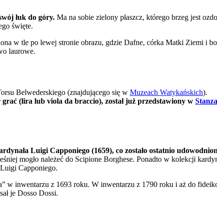
swój łuk do góry.
Ma na sobie zielony płaszcz, którego brzeg jest ozdo
ego święte.
iona w tle po lewej stronie obrazu, gdzie Dafne, córka Matki Ziemi i b
ewo laurowe.
Torsu Belwederskiego (znajdującego się w
Muzeach Watykańskich
).
ać (lira lub viola da braccio), został już przedstawiony w
Stanza
kardynała Luigi Capponiego (1659), co zostało ostatnio udowodni
eśniej mogło należeć do Scipione Borghese. Ponadto w kolekcji kardy
a Luigi Capponiego.
ra” w inwentarzu z 1693 roku. W inwentarzu z 1790 roku i aż do fidei
sał je Dosso Dossi.