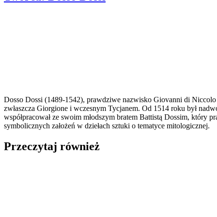
Dosso Dossi (1489-1542), prawdziwe nazwisko Giovanni di Niccolo 
zwłaszcza Giorgione i wczesnym Tycjanem. Od 1514 roku był nadworn
współpracował ze swoim młodszym bratem Battistą Dossim, który prac
symbolicznych założeń w dziełach sztuki o tematyce mitologicznej.
Przeczytaj również