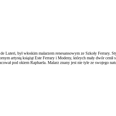
de Luteri, był włoskim malarzem renesansowym ze Szkoły Ferrary. St
ym artystą książąt Este Ferrary i Modeny, których mały dwór cenił sw
ował pod okiem Raphaela. Malarz znany jest nie tyle ze swojego natura