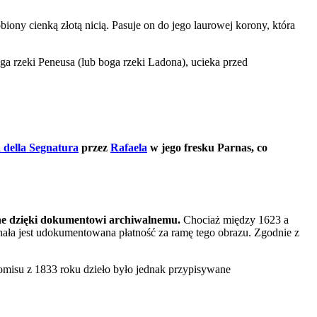
biony cienką złotą nicią. Pasuje on do jego laurowej korony, która
oga rzeki Peneusa (lub boga rzeki Ladona), ucieka przed
 della Segnatura
przez
Rafaela
w jego fresku Parnas, co
one dzięki dokumentowi archiwalnemu.
Chociaż między 1623 a
nała jest udokumentowana płatność za ramę tego obrazu. Zgodnie z
komisu z 1833 roku dzieło było jednak przypisywane