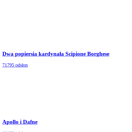
Dwa popiersia kardynała Scipione Borghese
71795 odsłon
Apollo i Dafne