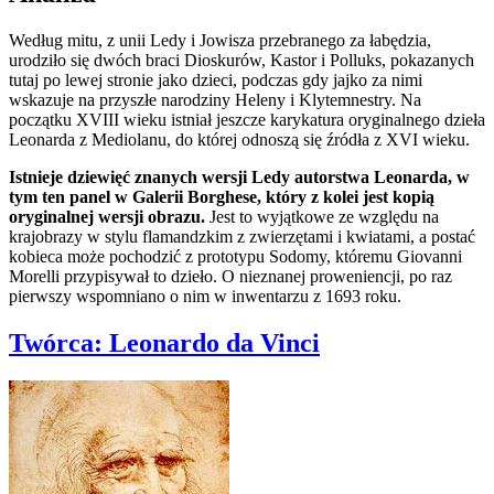
Według mitu, z unii Ledy i Jowisza przebranego za łabędzia,
urodziło się dwóch braci Dioskurów, Kastor i Polluks, pokazanych
tutaj po lewej stronie jako dzieci, podczas gdy jajko za nimi
wskazuje na przyszłe narodziny Heleny i Klytemnestry. Na
początku XVIII wieku istniał jeszcze karykatura oryginalnego dzieła
Leonarda z Mediolanu, do której odnoszą się źródła z XVI wieku.
Istnieje dziewięć znanych wersji Ledy autorstwa Leonarda, w
tym ten panel w Galerii Borghese, który z kolei jest kopią
oryginalnej wersji obrazu.
Jest to wyjątkowe ze względu na
krajobrazy w stylu flamandzkim z zwierzętami i kwiatami, a postać
kobieca może pochodzić z prototypu Sodomy, któremu Giovanni
Morelli przypisywał to dzieło. O nieznanej proweniencji, po raz
pierwszy wspomniano o nim w inwentarzu z 1693 roku.
Twórca:
Leonardo da Vinci