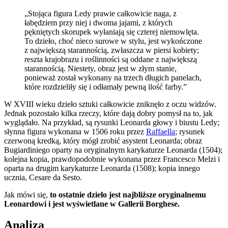
„Stojąca figura Ledy prawie całkowicie naga, z
łabędziem przy niej i dwoma jajami, z których
pękniętych skorupek wyłaniają się czterej niemowlęta.
To dzieło, choć nieco surowe w stylu, jest wykończone
z największą starannością, zwłaszcza w piersi kobiety;
reszta krajobrazu i roślinności są oddane z największą
starannością. Niestety, obraz jest w złym stanie,
ponieważ został wykonany na trzech długich panelach,
które rozdzieliły się i odłamały pewną ilość farby.”
W XVIII wieku dzieło sztuki całkowicie zniknęło z oczu widzów.
Jednak pozostało kilka rzeczy, które dają dobry pomysł na to, jak
wyglądało. Na przykład, są rysunki Leonarda głowy i biustu Ledy;
słynna figura wykonana w 1506 roku przez
Raffaella
; rysunek
czerwoną kredką, który mógł zrobić asystent Leonarda; obraz
Bugiardiniego oparty na oryginalnym karykaturze Leonarda (1504);
kolejna kopia, prawdopodobnie wykonana przez Francesco Melzi i
oparta na drugim karykaturze Leonarda (1508); kopia innego
ucznia, Cesare da Sesto.
Jak mówi się,
to ostatnie dzieło jest najbliższe oryginalnemu
Leonardowi i jest wyświetlane w Gallerii Borghese.
Analiza