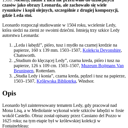
czasów jako obrazy Leonarda, ale zachowało się wiele
rysunków i kopii olejnych, szczególnie z drugiej kompozycji,
gdzie Leda stoi.
Leonardo rozpoczął studiowanie w 1504 roku, wcielenie Ledy,
która siedzi na ziemi ze swoimi dziećmi. Istnieją trzy szkice Ledy
autorstwa Leonarda:
„Leda i łabędź”, pióro, tusz i mydło na czarnej kredzie na
papierze, 160 x 139 mm. 1503–1507,
Kolekcja Devonshire
,
Chatsworth.
„Studium do klęczącej Ledy”, czarna kreda, pióro i tusz na
papierze, 126 x 109 cm. 1503–1507,
Muzeum Boijmans Van
Beuningen
, Rotterdam.
„Studia Ledy i konia”, czarna kreda, pędzel i tusz na papierze,
1503–1507,
Królewska Biblioteka
, Windsor.
Opis
Leonardo był zainteresowany tematem Ledy, gdy pracował nad
Mona Lisą, a w Mediolanie wykonał wiele szkiców łabędzi w fosie
wokół Castello. Obraz został opisany przez Cassiano del Pozzo w
1625 roku; na tym etapie był w królewskiej kolekcji w
Fontainebleau: