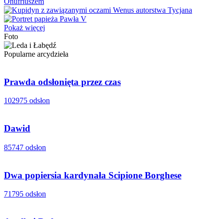
Pokaż więcej
Foto
Popularne arcydzieła
Prawda odsłonięta przez czas
102975 odsłon
Dawid
85747 odsłon
Dwa popiersia kardynała Scipione Borghese
71795 odsłon