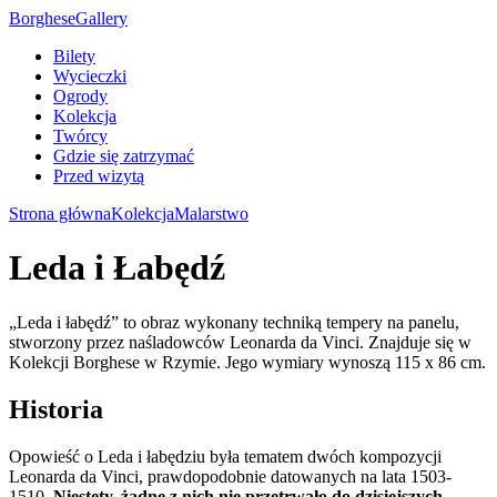
Borghese
Gallery
Bilety
Wycieczki
Ogrody
Kolekcja
Twórcy
Gdzie się zatrzymać
Przed wizytą
Strona główna
Kolekcja
Malarstwo
Leda i Łabędź
„Leda i łabędź” to obraz wykonany techniką tempery na panelu,
stworzony przez naśladowców Leonarda da Vinci. Znajduje się w
Kolekcji Borghese w Rzymie. Jego wymiary wynoszą 115 x 86 cm.
Historia
Opowieść o Leda i łabędziu była tematem dwóch kompozycji
Leonarda da Vinci, prawdopodobnie datowanych na lata 1503-
1510.
Niestety, żadne z nich nie przetrwało do dzisiejszych